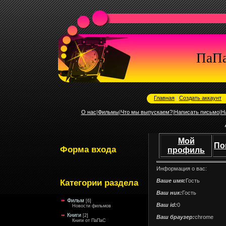
ПаП
Главная
|
Создать аккаунт
|
О нас
|
Фильмы
|
Что мы выпускаем?
|
Написать письмо
|
Н
Мой
По
Форма входа
профиль
Информация о вас:
Ваше имя:
Гость
Категории раздела
Ваш ник:
Гость
Фильм
[6]
Ваш id:
0
Новости фильмов
Книги
[2]
Ваш браузер:
chrome
Книги от ПаПаС