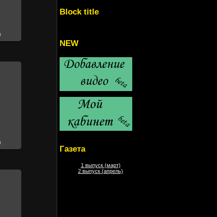
Block title
0
NEW
0
Газета
1 выпуск (март)
2 выпуск (апрель)