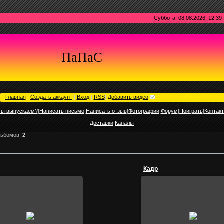
Суббота, 08.08.2026, 12:39
ПаПаС
Главная
|
Создать аккаунт
|
Вход
|
RSS
|
Добавить видео
мы выпускаем?
|
Написать письмо
|
Написать отзыв
|
Фотографии
|
Форум
|
Поиграть
|
Контак
Доставки
|
Каналы
льбомов:
2
Кадр
26.03.2010
26.03.2010
Кадр из Суаиль
Кадр из Суаиль