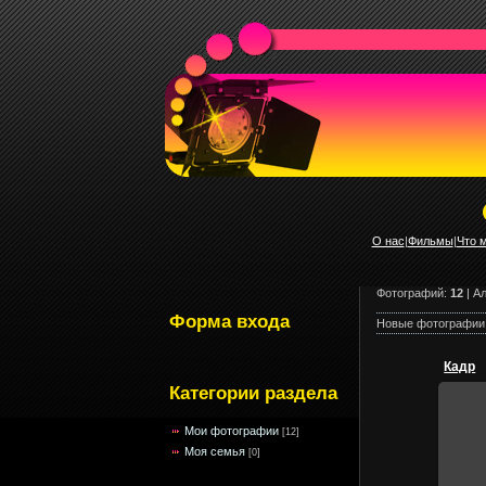
О нас
|
Фильмы
|
Что 
Фотографий:
12
| А
Форма входа
Новые фотографии
Кадр
Категории раздела
Мои фотографии
[12]
Моя семья
[0]