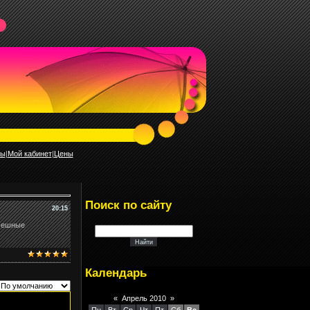
ты
|
Мой кабинет
|
Цены
Поиск по сайту
20:15
смешные
Календарь
«
Апрель 2010
»