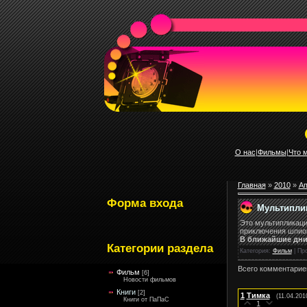
О нас
|
Фильмы
|
Что 
Главная
»
2010
»
Ап
Форма входа
Мультиплик
Это мультипликаци
приключения шпион
В ближайшие дни
Категории раздела
Категория
:
Фильм
|
Пр
Всего комментарие
Фильм
[6]
Новости фильмов
Книги
[2]
1
Тимка
(11.04.201
Книги от ПаПаС
1