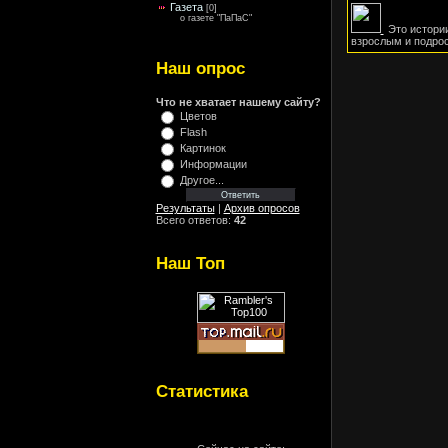
Газета
[0]
о газете "ПаПаС"
Это истории
взрослым и подрос
Наш опрос
Что не хватает нашему сайту?
Цветов
Flash
Картинок
Информации
Другое...
Результаты
|
Архив опросов
Всего ответов:
42
Наш Топ
Статистика