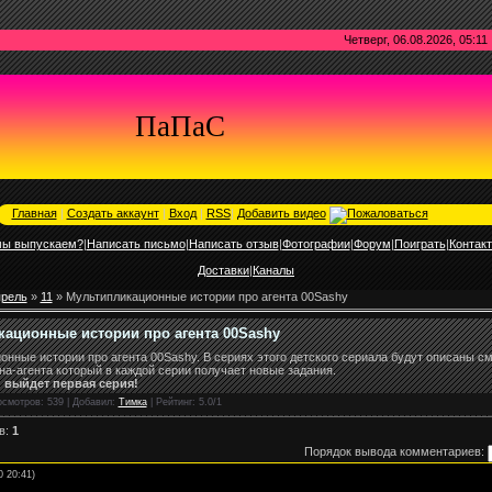
Четверг, 06.08.2026, 05:11
ПаПаС
Главная
|
Создать аккаунт
|
Вход
|
RSS
|
Добавить видео
мы выпускаем?
|
Написать письмо
|
Написать отзыв
|
Фотографии
|
Форум
|
Поиграть
|
Контак
Доставки
|
Каналы
рель
»
11
» Мультипликационные истории про агента 00Sashy
ационные истории про агента 00Sashy
онные истории про агента 00Sashy. В сериях этого детского сериала будут описаны 
а-агента который в каждой серии получает новые задания.
 выйдет первая серия!
осмотров
: 539 |
Добавил
:
Тимка
|
Рейтинг
:
5.0
/
1
в
:
1
Порядок вывода комментариев:
0 20:41)