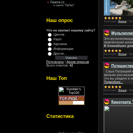
Газета
[0]
о газете "ПаПаС"
Наш опрос
Категория:
Фильм
|
Пр
Что не хватает нашему сайту?
Мультиплик
Цветов
Это мультипликаци
Flash
приключения шпион
Картинок
В ближайшие дни
Информации
Другое...
Категория:
Фильм
|
Пр
Результаты
|
Архив опросов
Путешеств
Всего ответов:
42
Саша Патрацкий вн
фильме рассказыва
Наш Топ
это вы увидите в 
Подробнее...
Категория:
Фильм
|
Пр
Кинотеатр
Статистика