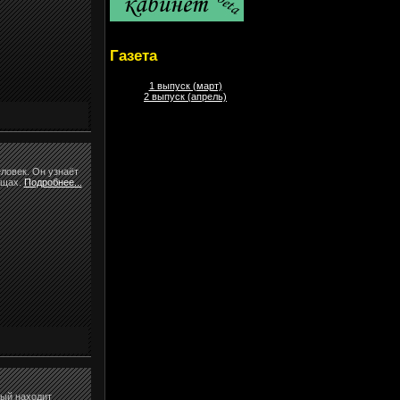
Газета
1 выпуск (март)
2 выпуск (апрель)
ловек. Он узнаёт
ащах.
Подробнее...
ый находит