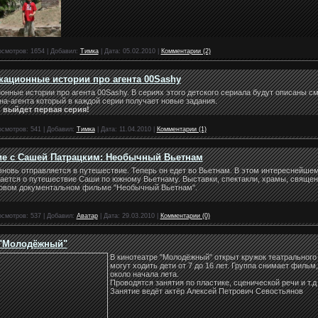
осмотров:
1654
|
Добавил:
Тимка
|
Дата:
05.02.2010
|
Комментарии (2)
ационные истории про агента 00Sashy
онные истории про агента 00Sashy. В сериях этого детского сериала будут описаны 
а-агента который в каждой серии получает новые задания.
 выйдет первая серия!
осмотров:
541
|
Добавил:
Тимка
|
Дата:
11.04.2010
|
Комментарии (1)
ие с Сашей Патрацким: Необычный Вьетнам
овь отправляется в путешествие. Теперь он едет во Вьетнам. В этом интереснейше
ется о путешествие Саши по южному Вьетнаму. Выставки, спектакли, храмы, священн
новом документальном фильме "Необычный Вьетнам".
осмотров:
537
|
Добавил:
Аватар
|
Дата:
29.03.2010
|
Комментарии (0)
 "Молодёжный"
В кинотеатре "Молодёжный" открыт кружок театрального
могут ходить дети от 7 до 16 лет. Группа снимает фильм
около начала лета.
Проводятся занятия по пластике, сценической речи и т.д
Занятие ведёт актёр Алексей Петрович Севостьянов