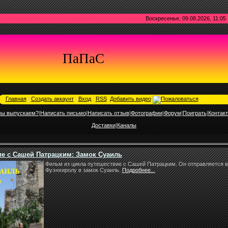
Воскресенье, 09.08.2026, 11:05
ПаПаС
Главная
|
Создать аккаунт
|
Вход
|
RSS
|
Добавить видео
мы выпускаем?
|
Написать письмо
|
Написать отзыв
|
Фотографии
|
Форум
|
Поиграть
|
Контак
Доставки
|
Каналы
е с Сашей Патрацким: Замок Суаиль
Фильм из цикла путешествие с Сашей Патрацким. Он отправляется 
Фуэнхиролу в замок Суаиль.
Подробнее...