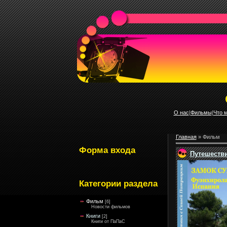
О нас
|
Фильмы
|
Что 
Главная
»
Фильм
Форма входа
Путешестви
Категории раздела
Фильм
[6]
Новости фильмов
Книги
[2]
Книги от ПаПаС