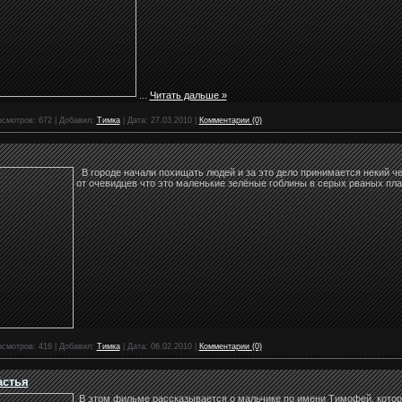
...
Читать дальше »
осмотров:
672
|
Добавил:
Тимка
|
Дата:
27.03.2010
|
Комментарии (0)
В городе начали похищать людей и за это дело принимается некий че
от очевидцев что это маленькие зелёные гоблины в серых рваных пл
осмотров:
416
|
Добавил:
Тимка
|
Дата:
06.02.2010
|
Комментарии (0)
астья
В этом фильме рассказывается о мальчике по имени Тимофей, котор