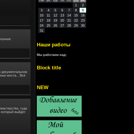
Пн
Вт
Ср
Чт
Пт
Сб
Вс
1
2
3
4
5
6
7
8
9
10
11
12
13
14
15
16
17
18
19
20
21
22
23
24
25
26
27
28
29
30
31
смешные
Наши работы
Мы работаем над:
Block title
м документальном
ые места... Всё
NEW
 мастерства, туда
, который выйдет