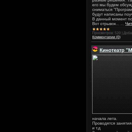
разные решения. Та
его мы будем обсуж
сниматься "Програм
будут написаны поу
В данный момент по
Вот отрывок...
...
Чит
Просмотров:
520
|
Доба
Комментарии (0)
Кинотеатр "
начала лета.
Проводятся занятия
и т.д