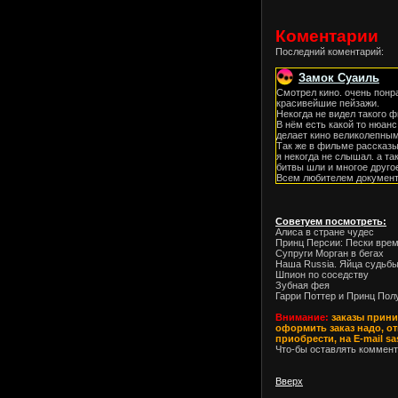
Коментарии
Последний коментарий:
Замок Суаиль
Смотрел кино. очень понр
красивейшие пейзажи.
Некогда не видел такого 
В нём есть какой то нюанс
делает кино великолепным
Так же в фильме рассказы
я некогда не слышал. а та
битвы шли и многое друго
Всем любителем документ
Советуем посмотреть:
Алиса в стране чудес
Принц Персии: Пески вре
Супруги Морган в бегах
Наша Russia. Яйца судьб
Шпион по соседству
Зубная фея
Гарри Поттер и Принц Пол
Внимание:
заказы прини
оформить заказ надо, от
приобрести, на E-mail s
Что-бы оставлять коммент
Вверх