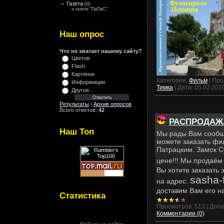
Газета
[0]
о газете "ПаПаС"
Наш опрос
Что не хватает нашему сайту?
Цветов
Flash
Картинок
Категория:
Фильм
| Про
Информации
Тимка
| Дата:
05.02.201
Другое...
Результаты
|
Архив опросов
Всего ответов:
42
РАСПРОДАЖА!
Наш Топ
Мы рады Вам сообщ
можете заказать фи
Патрацким. Замок С
цене!!! Мы продаём 
Вы хотите заказать
sasha-
на адрес:
доставим Вам его н
Статистика
Просмотров:
513
|
Доба
Комментарии (0)