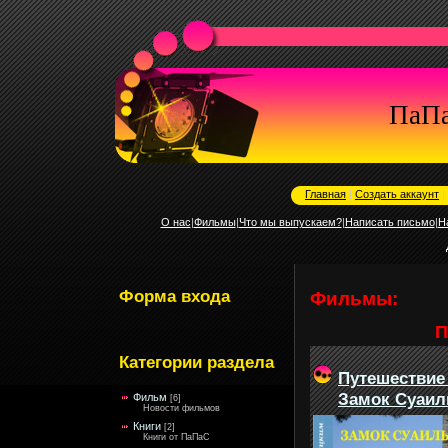
ПаП
Главная
|
Создать аккаунт
|
О нас
|
Фильмы
|
Что мы выпускаем?
|
Написать письмо
|
Н
Форма входа
Фильмы:
П
Категории раздела
Путешествие
Замок Суаил
Фильм
[6]
Новости фильмов
Книги
[2]
Книги от ПаПаС