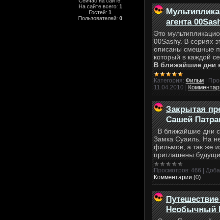
Сейчас на сайте:
На сайте всего:
1
Мультиплика
Гостей:
1
Пользователей:
0
агента 00Sas
Это мультипликацио
00Sashy. В сериях э
описаны смешные п
который в каждой с
В ближайшие дни 
Категория:
Фильм
|
Про
11.04.2010
|
Комментари
Закрытая пр
Сашей Патра
В ближайшие дни с
Замка Суаиль. На н
фильмов, а так же и
приглашены будущи
Просмотров:
466
|
Доба
Комментарии (0)
Путешествие
Необычный 